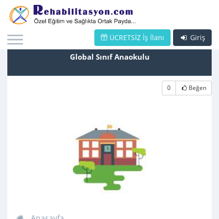
ÜCRETSİZ İş İlanı
Giriş
Global Sınıf Anaokulu
0
Beğen
Anasayfa