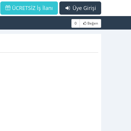
ÜCRETSİZ İş İlanı
Üye Girişi
0
Beğen