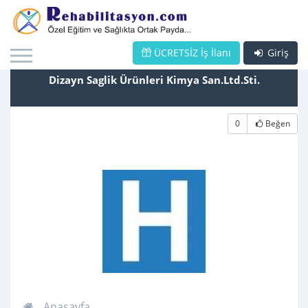
ÜCRETSİZ İş İlanı
Giriş
Dizayn Saglik Ürünleri Kimya San.Ltd.Sti.
0
Beğen
Anasayfa