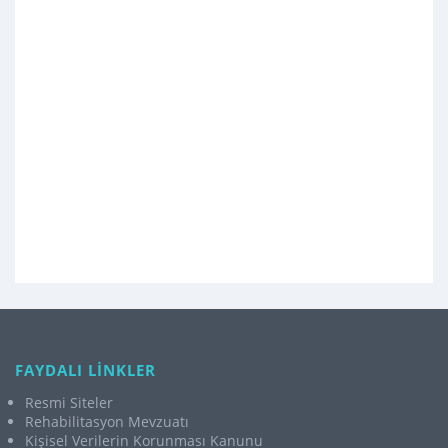
FAYDALI LİNKLER
Resmi Siteler
Rehabilitasyon Mevzuatı
Kişisel Verilerin Korunması Kanunu