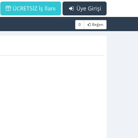
ÜCRETSİZ İş İlanı
Üye Girişi
0
Beğen