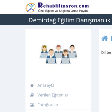
Demirdağ Eğitim Danışmanlık
Dil te
Anasayfa
Verilen Eğitimler
Fotoğraflar