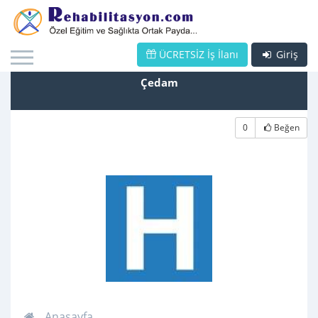
ÜCRETSİZ İş İlanı
Giriş
Çedam
0
Beğen
Anasayfa