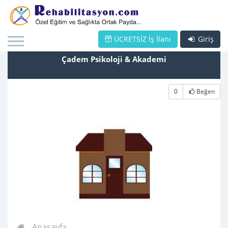
ÜCRETSİZ İş İlanı
Giriş
Çadem Psikoloji & Akademi
0
Beğen
Anasayfa