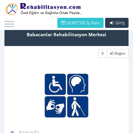
ÜCRETSİZ İş İlanı
Giriş
Babacanlar Rehabilitasyon Merkezi
0
Beğen
Anasayfa