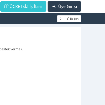
ÜCRETSİZ İş İlanı
Üye Girişi
0
Beğen
 destek vermek.