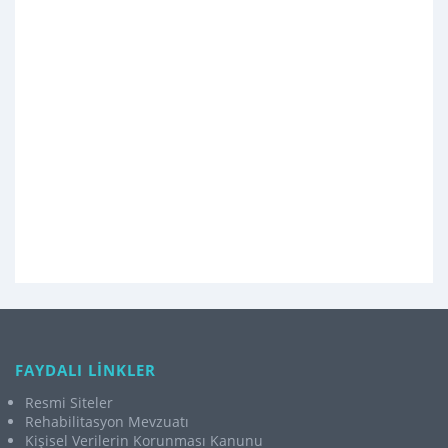
FAYDALI LİNKLER
Resmi Siteler
Rehabilitasyon Mevzuatı
Kişisel Verilerin Korunması Kanunu