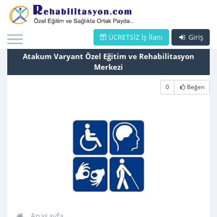
ÜCRETSİZ İş İlanı
Giriş
Atakum Varyant Özel Eğitim ve Rehabilitasyon
Merkezi
0
Beğen
Anasayfa