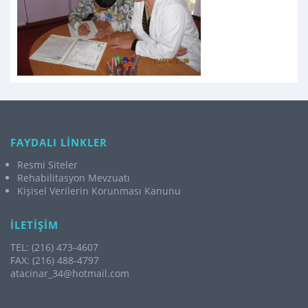
FAYDALI LİNKLER
Resmi Siteler
Rehabilitasyon Mevzuatı
Kişisel Verilerin Korunması Kanunu
İLETİŞİM
TEL: (216) 473-4607
FAX: (216) 488-4797
atacinar_34@hotmail.com