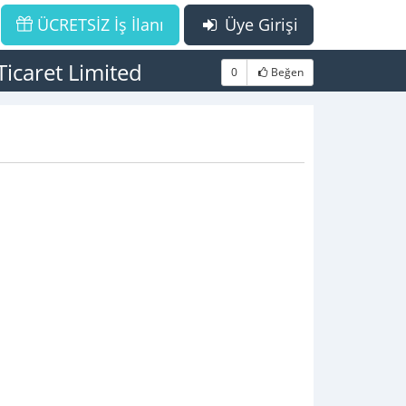
ÜCRETSİZ İş İlanı
Üye Girişi
icaret Limited
0
Beğen