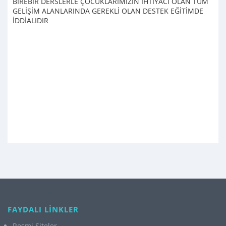
BİREBİR DERSLERLE ÇOCUKLARIMIZIN İHTİYACI OLAN TÜM
GELİŞİM ALANLARINDA GEREKLİ OLAN DESTEK EĞİTİMDE
İDDİALIDIR
FAYDALI LİNKLER
Resmi Siteler