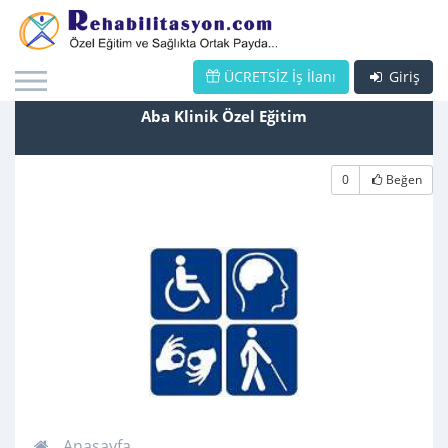
ÜCRETSİZ İş İlanı
Giriş
Aba Klinik Özel Eğitim
0
Beğen
Anasayfa