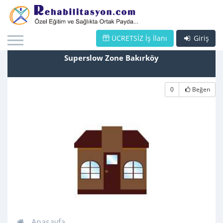
ÜCRETSİZ İş İlanı
Giriş
Superslow Zone Bakırköy
0
Beğen
Anasayfa