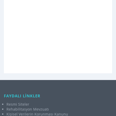
FAYDALI LİNKLER
Resmi Siteler
Rehabilitasyon Mevzuatı
Kişisel Verilerin Korunması Kanunu