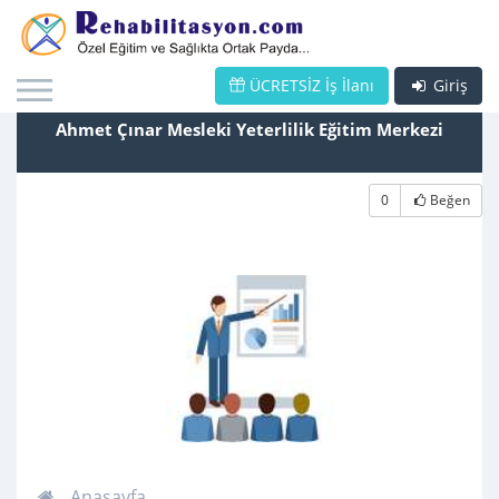
ÜCRETSİZ İş İlanı
Giriş
Ahmet Çınar Mesleki Yeterlilik Eğitim Merkezi
0
Beğen
Anasayfa