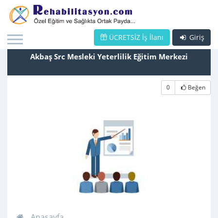
ÜCRETSİZ İş İlanı
Giriş
Akbaş Src Mesleki Yeterlilik Eğitim Merkezi
0
Beğen
Anasayfa