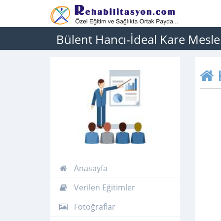
Bülent Hancı-İdeal Kare Mesle
Anasayfa
Verilen Eğitimler
Fotoğraflar