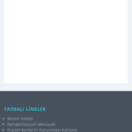
FAYDALI LİNKLER
Resmi Siteler
Rehabilitasyon Mevzuatı
Kişisel Verilerin Korunması Kanunu