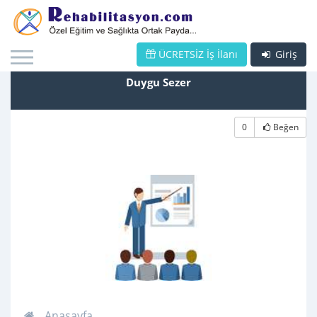
ÜCRETSİZ İş İlanı
Giriş
Duygu Sezer
0
Beğen
Anasayfa