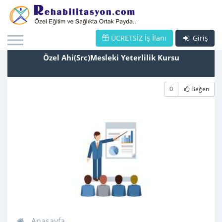
ÜCRETSİZ İş İlanı
Giriş
Özel Ahi(Src)Mesleki Yeterlilik Kursu
0
Beğen
Anasayfa