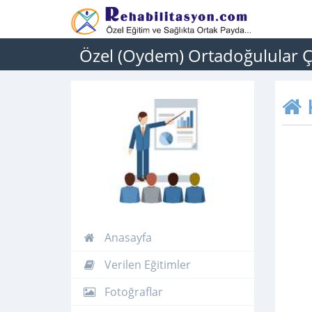
Özel (Oydem) Ortadoğulular Ç
Anasayfa
Verilen Eğitimler
Fotoğraflar