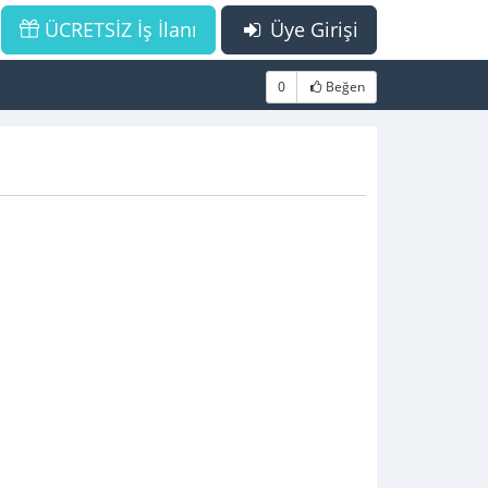
ÜCRETSİZ İş İlanı
Üye Girişi
0
Beğen