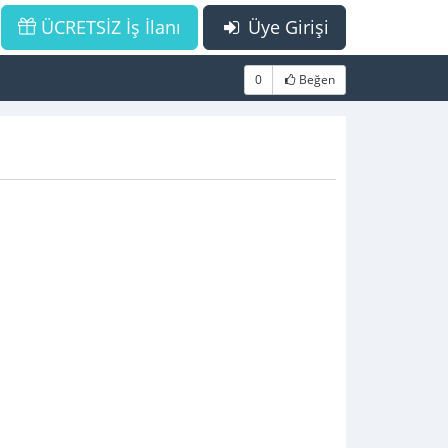
ÜCRETSİZ İş İlanı
Üye Girişi
0
Beğen