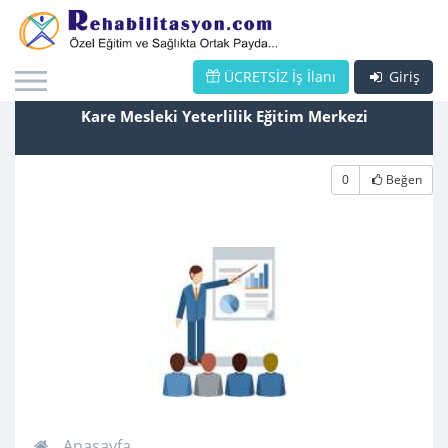
ÜCRETSİZ İş İlanı
Giriş
Kare Mesleki Yeterlilik Eğitim Merkezi
0
Beğen
Anasayfa