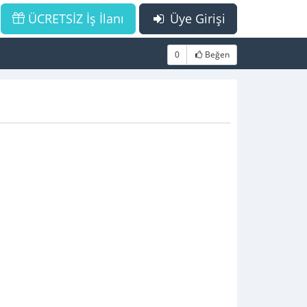
ÜCRETSİZ İş İlanı
Üye Girişi
0
Beğen