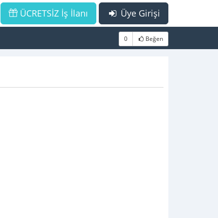
ÜCRETSİZ İş İlanı
Üye Girişi
0
Beğen