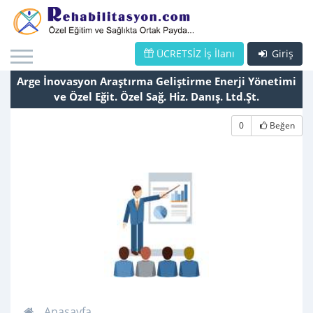
ÜCRETSİZ İş İlanı
Giriş
Arge İnovasyon Araştırma Geliştirme Enerji Yönetimi
ve Özel Eğit. Özel Sağ. Hiz. Danış. Ltd.Şt.
0
Beğen
Anasayfa