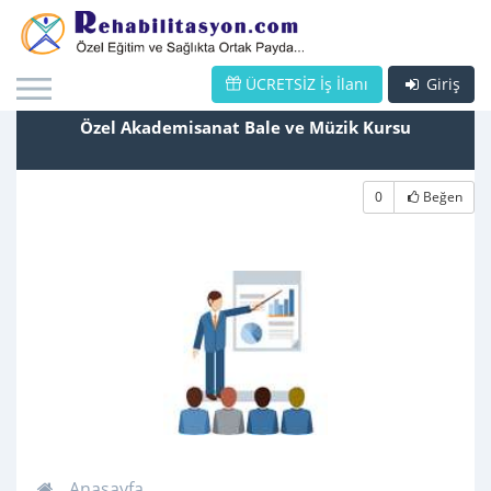
ÜCRETSİZ İş İlanı
Giriş
Özel Akademisanat Bale ve Müzik Kursu
0
Beğen
Anasayfa