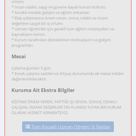
ortamı
* İnsan odaklı, saygı ve güvene dayalı kurum kültürü
* Sürekli mesleki gelişim ve eğitim imkanları
* Ekip çalışmasına önem veren, sonuç odaklı ve insani
değerlere saygılı bir iş ortamı
* Uzman öğreticiler için gerekli tüm eğitim materyalleri ve
kaynakların temini
* Kurum tarafından desteklenen motivasyon ve gelişim
programları
Mesai
Çalışma günleri: 5 gün
* Esnek çalışma saatleri ve ihtiyaç durumunda ek mesai imkânı
değerlendirilecektir.
Kuruma Ait Ekstra Bilgiler
EĞİTİME ÖNEM VEREN, YAPTIĞI İŞİ SEVEN, SONUÇ ODAKLI
ÇALIŞAN, İNSANİ DEĞERLERİ ÖN PLANDA TUTAN BİR KURUM
OLARAK HİZMET VERMEKTEYİZ.
Tüm Kocaeli Uzman Öğretici İş İlanları