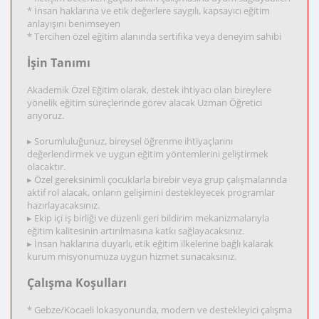
* İnsan haklarına ve etik değerlere saygılı, kapsayıcı eğitim
anlayışını benimseyen
* Tercihen özel eğitim alanında sertifika veya deneyim sahibi
İşin Tanımı
Akademik Özel Eğitim olarak, destek ihtiyacı olan bireylere
yönelik eğitim süreçlerinde görev alacak Uzman Öğretici
arıyoruz.
▸ Sorumluluğunuz, bireysel öğrenme ihtiyaçlarını
değerlendirmek ve uygun eğitim yöntemlerini geliştirmek
olacaktır.
▸ Özel gereksinimli çocuklarla birebir veya grup çalışmalarında
aktif rol alacak, onların gelişimini destekleyecek programlar
hazırlayacaksınız.
▸ Ekip içi iş birliği ve düzenli geri bildirim mekanizmalarıyla
eğitim kalitesinin artırılmasına katkı sağlayacaksınız.
▸ İnsan haklarına duyarlı, etik eğitim ilkelerine bağlı kalarak
kurum misyonumuza uygun hizmet sunacaksınız.
Çalışma Koşulları
* Gebze/Kocaeli lokasyonunda, modern ve destekleyici çalışma