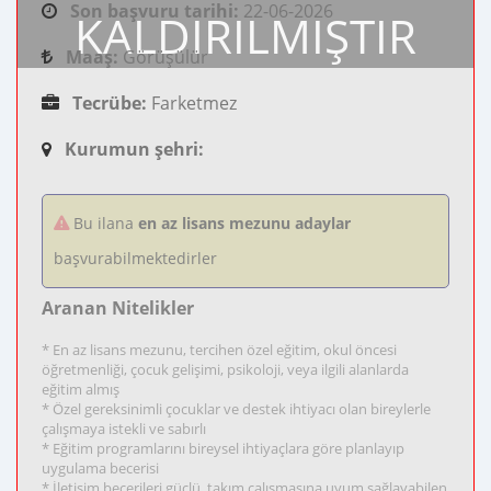
Son başvuru tarihi:
22-06-2026
KALDIRILMIŞTIR
Maaş:
Görüşülür
Tecrübe:
Farketmez
Kurumun şehri:
Bu ilana
en az lisans mezunu adaylar
başvurabilmektedirler
Aranan Nitelikler
* En az lisans mezunu, tercihen özel eğitim, okul öncesi
öğretmenliği, çocuk gelişimi, psikoloji, veya ilgili alanlarda
eğitim almış
* Özel gereksinimli çocuklar ve destek ihtiyacı olan bireylerle
çalışmaya istekli ve sabırlı
* Eğitim programlarını bireysel ihtiyaçlara göre planlayıp
uygulama becerisi
* İletişim becerileri güçlü, takım çalışmasına uyum sağlayabilen