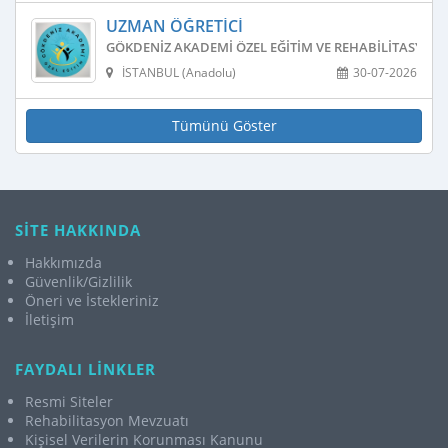
UZMAN ÖĞRETICI
GÖKDENIZ AKADEMI ÖZEL EĞITIM VE REHABILITASYON
İSTANBUL (Anadolu)
30-07-2026
Tümünü Göster
SİTE HAKKINDA
Hakkımızda
Güvenlik/Gizlilik
Öneri ve İstekleriniz
İletişim
FAYDALI LİNKLER
Resmi Siteler
Rehabilitasyon Mevzuatı
Kişisel Verilerin Korunması Kanunu