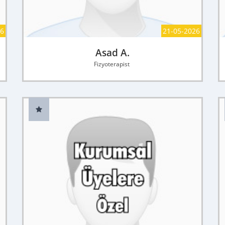
26
21-05-2026
Asad A.
Fizyoterapist