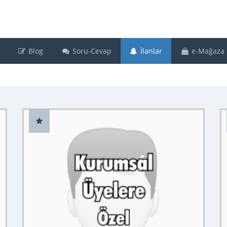
Blog
Soru-Cevap
İlanlar
e-Mağaza