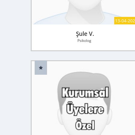
13-04-20
Şule V.
Psikolog