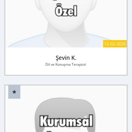
12-02-2026
Şevin K.
Dil ve Konuşma Terapisti